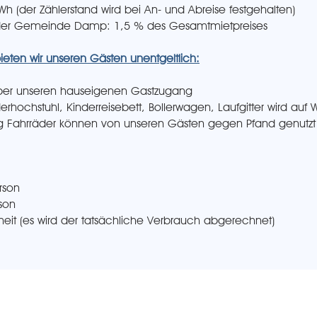
kWh (der Zählerstand wird bei An- und A
breise festgehalten)
der Gemeinde Damp: 1,5 % des Gesamtmietpreises
eten wir unseren Gästen unentgeltlich:
über unseren hauseigenen Gastzugang
erhochstuhl, Kinderreisebett, Bollerwagen, Laufgitter wird a
uf 
ng Fahrräder können von unseren Gästen gegen P
fand genutz
rson
rson
eit (
es wird der tatsächliche Verbrauch abgerechnet)