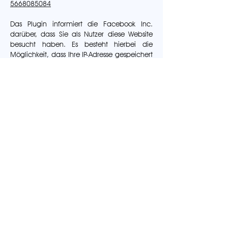
5668085084
Das Plugin informiert die Facebook Inc.
darüber, dass Sie als Nutzer diese Website
besucht haben. Es besteht hierbei die
Möglichkeit, dass Ihre IP-Adresse gespeichert
wird. Sind Sie während des Besuchs auf
dieser Website in Ihrem Facebook-Konto
eingeloggt, werden die genannten
Informationen mit diesem verknüpft.
Nutzen Sie die Funktionen des Plugins – etwa
indem Sie einen Beitrag teilen oder „liken“ –,
werden die entsprechenden Informationen
ebenfalls an die Facebook Inc. übermittelt.
Möchten Sie verhindern, dass die Facebook.
Inc. diese Daten mit Ihrem Facebook-Konto
verknüpft, loggen Sie sich bitte vor dem
Besuch dieser Website bei Facebook aus
und löschen Sie die gespeicherten Cookies.
Über Ihr Facebook-Profil können Sie weitere
Einstellungen zur Datenverarbeitung für